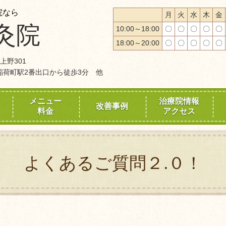
院なら
月
火
水
木
金
灸院
10:00～18:00
〇
〇
〇
〇
〇
18:00～20:00
〇
〇
〇
〇
〇
上野301
稲荷町駅2番出口から徒歩3分 他
メニュー
治療院情報
改善事例
料金
アクセス
よくあるご質問２.０！