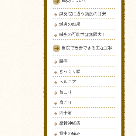
鍼灸について
鍼灸院に通う頻度の目安
鍼灸の効果
鍼灸の可能性は無限大！
当院で改善できる主な症状
腰痛
ぎっくり腰
ヘルニア
首こり
肩こり
四十肩
坐骨神経痛
背中の痛み