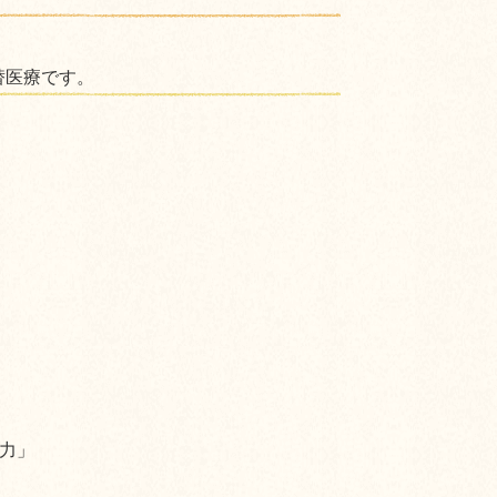
替医療です。
力」