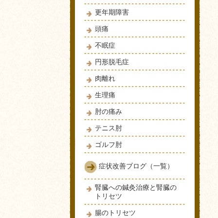
更年期障害
頭痛
不眠症
円形脱毛症
肉離れ
生理痛
肘の痛み
テニス肘
ゴルフ肘
症状改善ブログ（一覧）
腎臓への鍼灸治療と腎臓の
トリセツ
腸のトリセツ