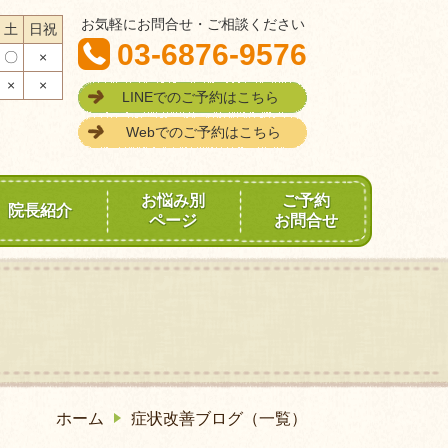
お気軽にお問合せ・ご相談ください
土
日祝
03-6876-9576
〇
×
×
×
LINEでのご予約はこちら
Webでのご予約はこちら
お悩み別
ご予約
院長紹介
ページ
お問合せ
ホーム
症状改善ブログ（一覧）