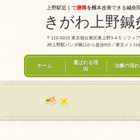
上野駅近くで
腰痛
を根
本改善できる鍼灸
きがわ上野鍼
〒110-0015 東京都台東区東上野3-4-5 ソフィア
JR上野駅パンダ橋口から徒歩8分／東京メトロ
選ばれる理
ホーム
治療の流れ
由