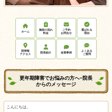
施術の流れ
ご予約
選ばれる
ホーム
料金
お問合せ
理由
院情報
よくある
院長紹介
改善事例
アクセス
ご質問
更年期障害でお悩みの方へ−院長
からのメッセージ
こんにちは。