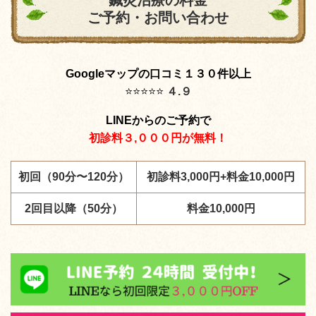
鍼灸治療の料金
ご予約・お問い合わせ
Googleマップの口コミ１３０件以上
⭐️
⭐️
⭐️
⭐️
⭐️
４.９
LINEからのご予約で
初診料３,０００円が無料！
初回（90分〜120分）
初診料3,000円+料金10,000円
2回目以降（50分）
料金10,000円