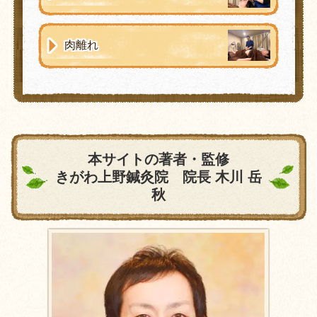
肉離れ
本サイトの著者・監修
きがわ上野鍼灸院 院長 木川 岳
秋