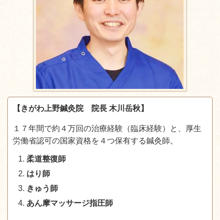
【きがわ上野鍼灸院 院長 木川岳秋】
１７年間で約４万回の治療経験（臨床経験）と、厚生
労働省認可の国家資格を４つ保有する鍼灸師。
柔道整復師
はり師
きゅう師
あん摩マッサージ指圧師