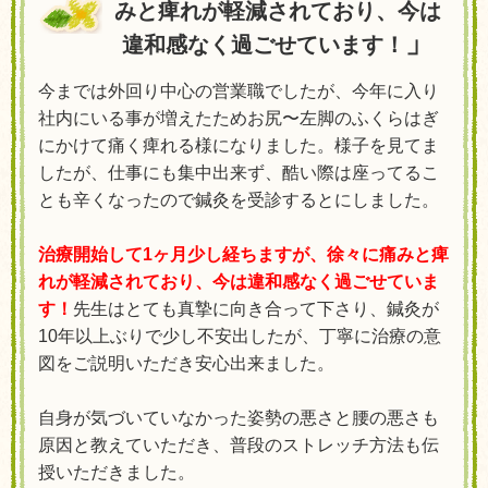
みと痺れが軽減されており、今は
」
違和感なく過ごせています！
今までは外回り中心の営業職でしたが、今年に入り
社内にいる事が増えたためお尻〜左脚のふくらはぎ
にかけて痛く痺れる様になりました。様子を見てま
したが、仕事にも集中出来ず、酷い際は座ってるこ
とも辛くなったので鍼灸を受診するとにしました。
治療開始して1ヶ月少し経ちますが、徐々に痛みと痺
れが軽減されており、今は違和感なく過ごせていま
す！
先生はとても真摯に向き合って下さり、鍼灸が
10年以上ぶりで少し不安出したが、丁寧に治療の意
図をご説明いただき安心出来ました。
自身が気づいていなかった姿勢の悪さと腰の悪さも
原因と教えていただき、普段のストレッチ方法も伝
授いただきました。