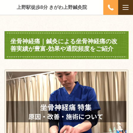
上野駅徒歩8分 きがわ上野鍼灸院
坐骨神経痛｜鍼灸による坐骨神経痛の改
善実績が豊富‐効果や通院頻度をご紹介