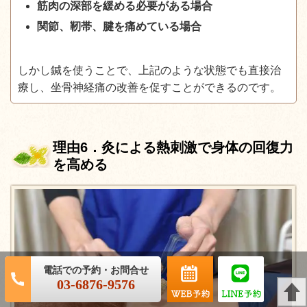
筋肉の深部を緩める必要がある場合
関節、靭帯、腱を痛めている場合
しかし鍼を使うことで、上記のような状態でも直接治
療し、坐骨神経痛の改善を促すことができるのです。
理由
6
．灸による熱刺激で身体の回復力
を高める
03-6876-9576