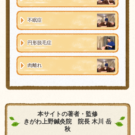
不眠症
円形脱毛症
肉離れ
本サイトの著者・監修
きがわ上野鍼灸院 院長 木川 岳
秋