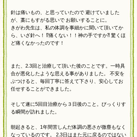
針は痛いもの、と思っていたので 避けていました
が、
藁にもすがる思いで お願いすることに。
きがわ先生は、
私の体調を事細かに聞いて頂いてか
ら、
いざ針へ！
⁉︎
痛くない！！神の手ですか⁈ 驚くほ
ど痛くなかったのです！
また、2.3回と治療して頂いた後のことです。
一時具
合が悪化したような思える事がありました。
不安を
ぶつけると、毎回丁寧に答えて下さり、
安心してお
任せすることができました。
そして遂に5回目治療から３日後のこと。びっくりす
る瞬間が訪れました。
朝起きると、1年間苦しんだ体調の悪さが微塵もなく
なっているのです。
2.3日はまた元に戻るのではない