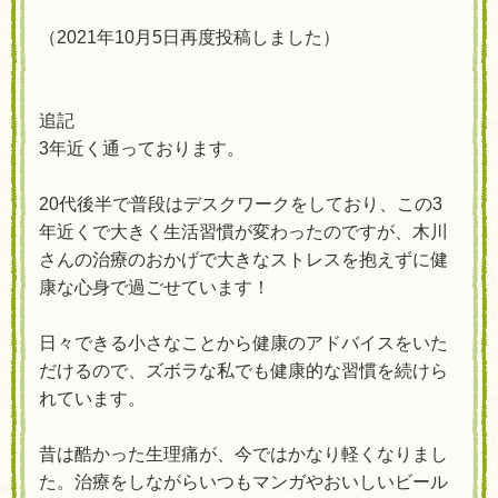
（
2021
年
10
月
5
日再度投稿しました）
追記
3
年近く通っております。
20
代後半で普段はデスクワークをしており、この
3
年近くで大きく生活習慣が変わったのですが、木川
さんの治療のおかげで大きなストレスを抱えずに健
康な心身で過ごせています！
日々できる小さなことから健康のアドバイスをいた
だけるので、ズボラな私でも健康的な習慣を続けら
れています。
昔は酷かった生理痛が、今ではかなり軽くなりまし
た。治療
をしながらいつもマンガやおいしいビール