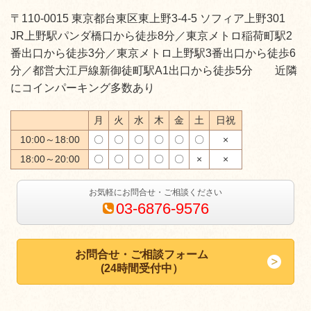
〒110-0015 東京都台東区東上野3-4-5 ソフィア上野301
JR上野駅パンダ橋口から徒歩8分／東京メトロ稲荷町駅2
番出口から徒歩3分／東京メトロ上野駅3番出口から徒歩6
分／都営大江戸線新御徒町駅A1出口から徒歩5分 近隣
にコインパーキング多数あり
月
火
水
木
金
土
日祝
10:00～18:00
〇
〇
〇
〇
〇
〇
×
18:00～20:00
〇
〇
〇
〇
〇
×
×
お気軽にお問合せ・ご相談ください
03-6876-9576
お問合せ・ご相談フォーム
(24時間受付中）