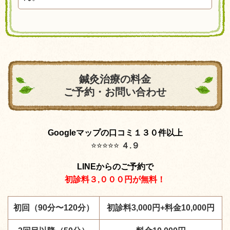
鍼灸治療の料金
ご予約・お問い合わせ
Googleマップの口コミ１３０件以上
⭐️
⭐️
⭐️
⭐️
⭐️
４.９
LINEからのご予約で
初診料３,０００円が無料！
初回（90分〜120分）
初診料3,000円+料金10,000円