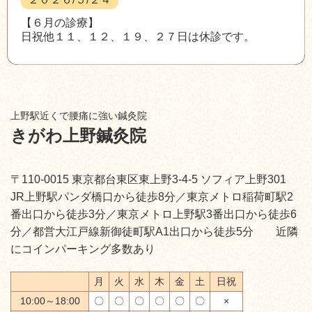
【６月の診療】
日祝他１１、１２、１９、２７日は休診です。
上野駅近くで腰痛に強い鍼灸院
きがわ上野鍼灸院
〒110-0015 東京都台東区東上野3-4-5 ソフィア上野301
JR上野駅パンダ橋口から徒歩8分／東京メトロ稲荷町駅2
番出口から徒歩3分／東京メトロ上野駅3番出口から徒歩6
分／都営大江戸線新御徒町駅A1出口から徒歩5分 近隣
にコインパーキング多数あり
月
火
水
木
金
土
日祝
10:00～18:00
〇
〇
〇
〇
〇
〇
×