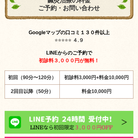
鍼灸治療の料金
ご予約・お問い合わせ
Googleマップの口コミ１３０件以上
⭐️
⭐️
⭐️
⭐️
⭐️
４.９
LINEからのご予約で
初診料３,０００円が無料！
初回（90分〜120分）
初診料3,000円+料金10,000円
2回目以降（50分）
料金10,000円