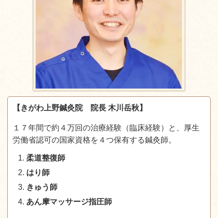
【きがわ上野鍼灸院 院長 木川岳秋】
１７年間で約４万回の治療経験（臨床経験）と、厚生
労働省認可の国家資格を４つ保有する鍼灸師。
柔道整復師
はり師
きゅう師
あん摩マッサージ指圧師