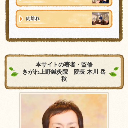
肉離れ
本サイトの著者・監修
きがわ上野鍼灸院 院長 木川 岳
秋