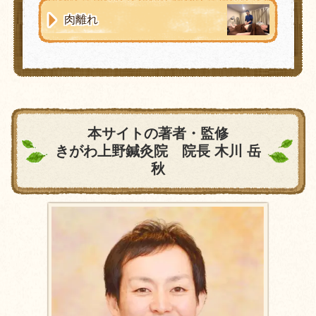
肉離れ
本サイトの著者・監修
きがわ上野鍼灸院 院長 木川 岳
秋