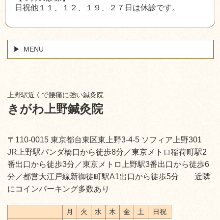
日祝他１１、１２、１９、２７日は休診です。
MENU
上野駅近くで腰痛に強い鍼灸院
きがわ上野鍼灸院
〒110-0015 東京都台東区東上野3-4-5 ソフィア上野301
JR上野駅パンダ橋口から徒歩8分／東京メトロ稲荷町駅2
番出口から徒歩3分／東京メトロ上野駅3番出口から徒歩6
分／都営大江戸線新御徒町駅A1出口から徒歩5分 近隣
にコインパーキング多数あり
月
火
水
木
金
土
日祝