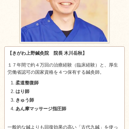
【きがわ上野鍼灸院 院長 木川岳秋】
１７年間で約４万回の治療経験（臨床経験）と、厚生
労働省認可の国家資格を４つ保有する鍼灸師。
柔道整復師
はり師
きゅう師
あん摩マッサージ指圧師
一般的な鍼よりも回復効果の高い「古代九鍼」を使っ