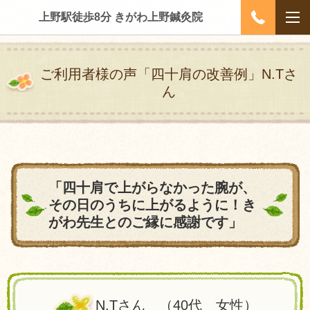
上野駅徒歩8分 きがわ上野鍼灸院
ご利用者様の声「四十肩の改善例」N.Tさ
ん
「四十肩で上がらなかった腕が、
その日のうちに上がるように！き
がわ先生とのご縁に感謝です」
N,Tさん （
40
代 女性）