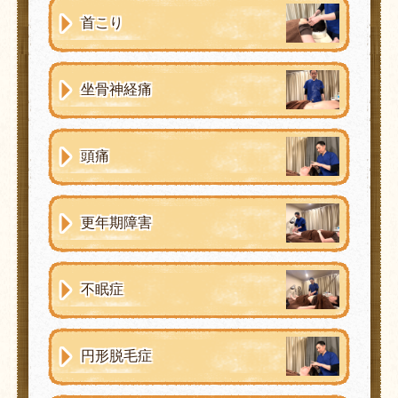
首こり
坐骨神経痛
頭痛
更年期障害
不眠症
円形脱毛症