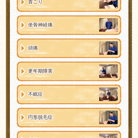
首こり
坐骨神経痛
頭痛
更年期障害
不眠症
円形脱毛症