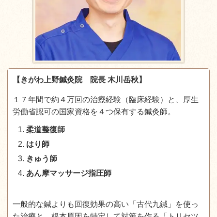
【きがわ上野鍼灸院 院長 木川岳秋】
１７年間で約４万回の治療経験（臨床経験）と、厚生
労働省認可の国家資格を４つ保有する鍼灸師。
柔道整復師
はり師
きゅう師
あん摩マッサージ指圧師
一般的な鍼よりも回復効果の高い「古代九鍼」を使っ
た治療と、根本原因を特定して対策を作る「トリセツ