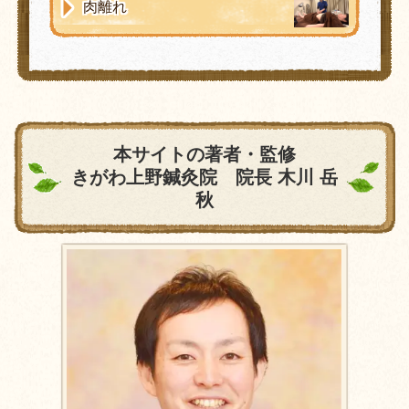
肉離れ
本サイトの著者・監修
きがわ上野鍼灸院 院長 木川 岳
秋