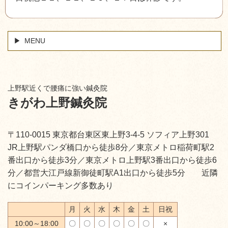
MENU
上野駅近くで腰痛に強い鍼灸院
きがわ上野鍼灸院
〒110-0015 東京都台東区東上野3-4-5 ソフィア上野301
JR上野駅パンダ橋口から徒歩8分／東京メトロ稲荷町駅2
番出口から徒歩3分／東京メトロ上野駅3番出口から徒歩6
分／都営大江戸線新御徒町駅A1出口から徒歩5分 近隣
にコインパーキング多数あり
月
火
水
木
金
土
日祝
10:00～18:00
〇
〇
〇
〇
〇
〇
×